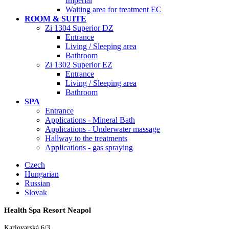
Imperial
Waiting area for treatment EC
ROOM & SUITE
Zi 1304 Superior DZ
Entrance
Living / Sleeping area
Bathroom
Zi 1302 Superior EZ
Entrance
Living / Sleeping area
Bathroom
SPA
Entrance
Applications - Mineral Bath
Applications - Underwater massage
Hallway to the treatments
Applications - gas spraying
Czech
Hungarian
Russian
Slovak
Health Spa Resort Neapol
Karlovarská 6/3