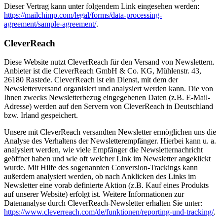
Dieser Vertrag kann unter folgendem Link eingesehen werden:
https://mailchimp.com/legal/forms/data-processing-
agreement/sample-agreement/
.
CleverReach
Diese Website nutzt CleverReach für den Versand von Newslettern.
Anbieter ist die CleverReach GmbH & Co. KG, Mühlenstr. 43,
26180 Rastede. CleverReach ist ein Dienst, mit dem der
Newsletterversand organisiert und analysiert werden kann. Die von
Ihnen zwecks Newsletterbezug eingegebenen Daten (z.B. E-Mail-
Adresse) werden auf den Servern von CleverReach in Deutschland
bzw. Irland gespeichert.
Unsere mit CleverReach versandten Newsletter ermöglichen uns die
Analyse des Verhaltens der Newsletterempfänger. Hierbei kann u. a.
analysiert werden, wie viele Empfänger die Newsletternachricht
geöffnet haben und wie oft welcher Link im Newsletter angeklickt
wurde. Mit Hilfe des sogenannten Conversion-Trackings kann
außerdem analysiert werden, ob nach Anklicken des Links im
Newsletter eine vorab definierte Aktion (z.B. Kauf eines Produkts
auf unserer Website) erfolgt ist. Weitere Informationen zur
Datenanalyse durch CleverReach-Newsletter erhalten Sie unter:
https://www.cleverreach.com/de/funktionen/reporting-und-tracking/
.