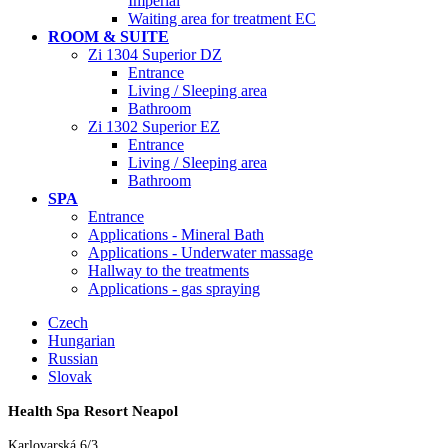
Imperial
Waiting area for treatment EC
ROOM & SUITE
Zi 1304 Superior DZ
Entrance
Living / Sleeping area
Bathroom
Zi 1302 Superior EZ
Entrance
Living / Sleeping area
Bathroom
SPA
Entrance
Applications - Mineral Bath
Applications - Underwater massage
Hallway to the treatments
Applications - gas spraying
Czech
Hungarian
Russian
Slovak
Health Spa Resort Neapol
Karlovarská 6/3