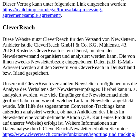
Dieser Vertrag kann unter folgendem Link eingesehen werden:
https://mailchimp.com/legal/forms/data-processing-
agreement/sample-agreement/
.
CleverReach
Diese Website nutzt CleverReach für den Versand von Newslettern.
Anbieter ist die CleverReach GmbH & Co. KG, Mühlenstr. 43,
26180 Rastede. CleverReach ist ein Dienst, mit dem der
Newsletterversand organisiert und analysiert werden kann. Die von
Ihnen zwecks Newsletterbezug eingegebenen Daten (z.B. E-Mail-
Adresse) werden auf den Servern von CleverReach in Deutschland
bzw. Irland gespeichert.
Unsere mit CleverReach versandten Newsletter ermöglichen uns die
Analyse des Verhaltens der Newsletterempfänger. Hierbei kann u. a.
analysiert werden, wie viele Empfänger die Newsletternachricht
geöffnet haben und wie oft welcher Link im Newsletter angeklickt
wurde. Mit Hilfe des sogenannten Conversion-Trackings kann
außerdem analysiert werden, ob nach Anklicken des Links im
Newsletter eine vorab definierte Aktion (z.B. Kauf eines Produkts
auf unserer Website) erfolgt ist. Weitere Informationen zur
Datenanalyse durch CleverReach-Newsletter erhalten Sie unter:
https://www.cleverreach.com/de/funktionen/reporting-und-tracking/
.