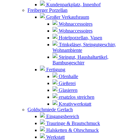
Kundenparkplatz, Innenhof
Freiberger Porzellan
Großer Verkaufsraum
Wohnaccessoires
Wohnaccessoires
Hotelporzellan, Vasen
Trinkgläser, Steingutgeschirr,
Wohnambiente
Steingut, Haushaltartikel,
Bambusgeschirr
Fertigung
Ofenhalle
Gießerei
Glasieren
ersatzlos streichen
Kreativwerkstatt
Goldschmiede Gerlach
Eingangsbereich
Trauringe & Brautschmuck
Halsketten & Ohrschmuck
Werkstatt