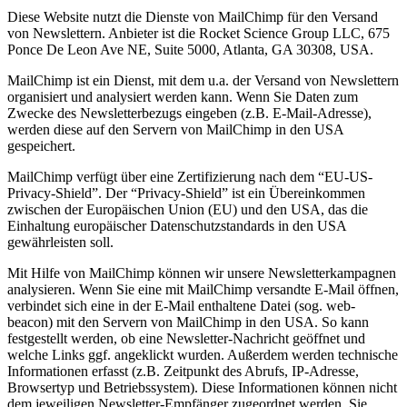
Diese Website nutzt die Dienste von MailChimp für den Versand
von Newslettern. Anbieter ist die Rocket Science Group LLC, 675
Ponce De Leon Ave NE, Suite 5000, Atlanta, GA 30308, USA.
MailChimp ist ein Dienst, mit dem u.a. der Versand von Newslettern
organisiert und analysiert werden kann. Wenn Sie Daten zum
Zwecke des Newsletterbezugs eingeben (z.B. E-Mail-Adresse),
werden diese auf den Servern von MailChimp in den USA
gespeichert.
MailChimp verfügt über eine Zertifizierung nach dem “EU-US-
Privacy-Shield”. Der “Privacy-Shield” ist ein Übereinkommen
zwischen der Europäischen Union (EU) und den USA, das die
Einhaltung europäischer Datenschutzstandards in den USA
gewährleisten soll.
Mit Hilfe von MailChimp können wir unsere Newsletterkampagnen
analysieren. Wenn Sie eine mit MailChimp versandte E-Mail öffnen,
verbindet sich eine in der E-Mail enthaltene Datei (sog. web-
beacon) mit den Servern von MailChimp in den USA. So kann
festgestellt werden, ob eine Newsletter-Nachricht geöffnet und
welche Links ggf. angeklickt wurden. Außerdem werden technische
Informationen erfasst (z.B. Zeitpunkt des Abrufs, IP-Adresse,
Browsertyp und Betriebssystem). Diese Informationen können nicht
dem jeweiligen Newsletter-Empfänger zugeordnet werden. Sie