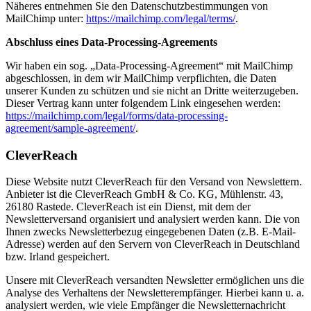
Näheres entnehmen Sie den Datenschutzbestimmungen von
MailChimp unter:
https://mailchimp.com/legal/terms/
.
Abschluss eines Data-Processing-Agreements
Wir haben ein sog. „Data-Processing-Agreement“ mit MailChimp
abgeschlossen, in dem wir MailChimp verpflichten, die Daten
unserer Kunden zu schützen und sie nicht an Dritte weiterzugeben.
Dieser Vertrag kann unter folgendem Link eingesehen werden:
https://mailchimp.com/legal/forms/data-processing-
agreement/sample-agreement/
.
CleverReach
Diese Website nutzt CleverReach für den Versand von Newslettern.
Anbieter ist die CleverReach GmbH & Co. KG, Mühlenstr. 43,
26180 Rastede. CleverReach ist ein Dienst, mit dem der
Newsletterversand organisiert und analysiert werden kann. Die von
Ihnen zwecks Newsletterbezug eingegebenen Daten (z.B. E-Mail-
Adresse) werden auf den Servern von CleverReach in Deutschland
bzw. Irland gespeichert.
Unsere mit CleverReach versandten Newsletter ermöglichen uns die
Analyse des Verhaltens der Newsletterempfänger. Hierbei kann u. a.
analysiert werden, wie viele Empfänger die Newsletternachricht