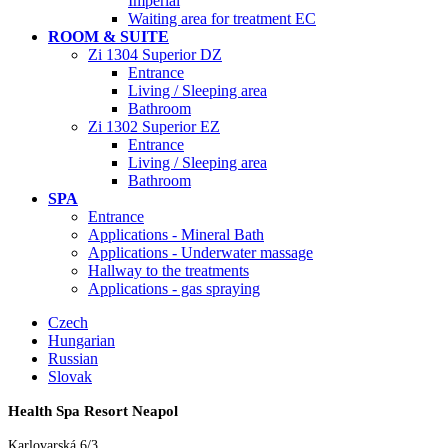
Imperial
Waiting area for treatment EC
ROOM & SUITE
Zi 1304 Superior DZ
Entrance
Living / Sleeping area
Bathroom
Zi 1302 Superior EZ
Entrance
Living / Sleeping area
Bathroom
SPA
Entrance
Applications - Mineral Bath
Applications - Underwater massage
Hallway to the treatments
Applications - gas spraying
Czech
Hungarian
Russian
Slovak
Health Spa Resort Neapol
Karlovarská 6/3