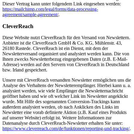
Dieser Vertrag kann unter folgendem Link eingesehen werden:
https://mailchimp.com/legal/forms/data-processing-
agreement/sample-agreement/
.
CleverReach
Diese Website nutzt CleverReach für den Versand von Newslettern.
Anbieter ist die CleverReach GmbH & Co. KG, Mühlenstr. 43,
26180 Rastede. CleverReach ist ein Dienst, mit dem der
Newsletterversand organisiert und analysiert werden kann. Die von
Ihnen zwecks Newsletterbezug eingegebenen Daten (z.B. E-Mail-
Adresse) werden auf den Servern von CleverReach in Deutschland
bzw. Irland gespeichert.
Unsere mit CleverReach versandten Newsletter ermöglichen uns die
Analyse des Verhaltens der Newsletterempfänger. Hierbei kann u. a.
analysiert werden, wie viele Empfänger die Newsletternachricht
geöffnet haben und wie oft welcher Link im Newsletter angeklickt
wurde. Mit Hilfe des sogenannten Conversion-Trackings kann
außerdem analysiert werden, ob nach Anklicken des Links im
Newsletter eine vorab definierte Aktion (z.B. Kauf eines Produkts
auf unserer Website) erfolgt ist. Weitere Informationen zur
Datenanalyse durch CleverReach-Newsletter erhalten Sie unter:
https://www.cleverreach.com/de/funktionen/reporting-und-tracking/
.